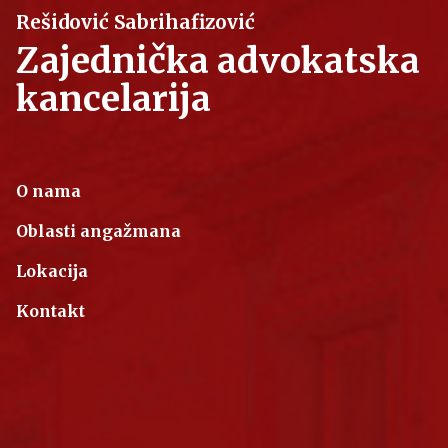
Rešidović Sabrihafizović
Zajednička advokatska
kancelarija
O nama
Oblasti angažmana
Lokacija
Kontakt