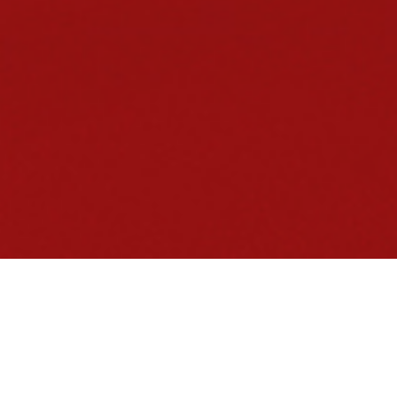
O nama
Zajedničku advokatsku kancelariju su osnovali Edina Rešidović i
Džemil Sabrihafizović 1991. godine. Oboje se i danas aktivno bave